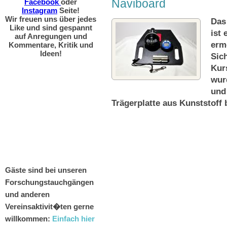
Naviboard
Facebook
oder
Instagram
Seite!
Wir freuen uns über jedes
Das
Like und sind gespannt
ist
auf Anregungen und
erm
Kommentare, Kritik und
Ideen!
Sich
Kur
wur
und
Trägerplatte aus Kunststoff b
Gäste sind bei unseren
Forschungstauchgängen
und anderen
Vereinsaktivit�ten gerne
willkommen:
Einfach hier