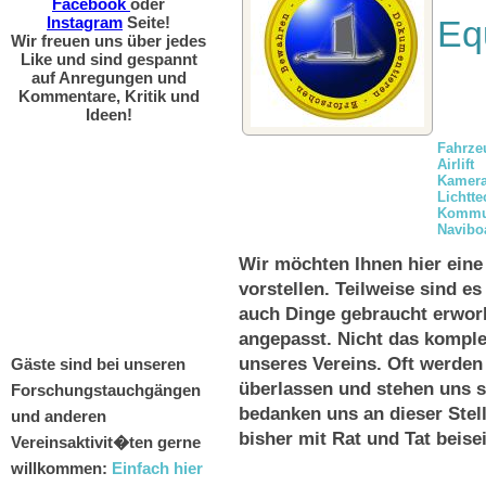
Facebook
oder
Eq
Instagram
Seite!
Wir freuen uns über jedes
Like und sind gespannt
auf Anregungen und
Kommentare, Kritik und
Ideen!
Fahrze
Airlift
Kamera
Lichtte
Kommu
Navibo
Wir möchten Ihnen hier ein
vorstellen. Teilweise sind e
auch Dinge gebraucht erwor
angepasst. Nicht das komple
unseres Vereins. Oft werden
Gäste sind bei unseren
überlassen und stehen uns s
Forschungstauchgängen
bedanken uns an dieser Stell
und anderen
bisher mit Rat und Tat beise
Vereinsaktivit�ten gerne
willkommen:
Einfach hier